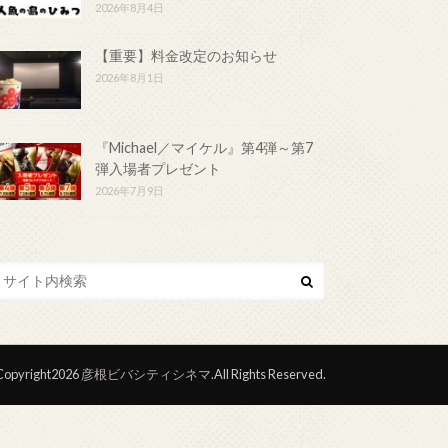
2026年8月4日
【重要】料金改定のお知らせ
2026年8月1日
『Michael／マイケル』第4弾～第7
弾入場者プレゼント
2026年7月9日
opyright2026
彦根ビバシティシネマ
.All Rights Reserved.