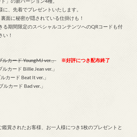
ード」の新バージョン4種。
様に、先着でプレゼントいたします。
と裏面に秘密が隠されている仕掛けも！
きる期間限定のスペシャルコンテンツへのQRコードも付
さい！
ード YoungMJ ver.」
※好評につき配布終了
Billie Jean ver.」
 Beat It ver.」
カード Bad ver.」
ル』をご鑑賞されたお客様、お一人様につき1枚のプレゼントと