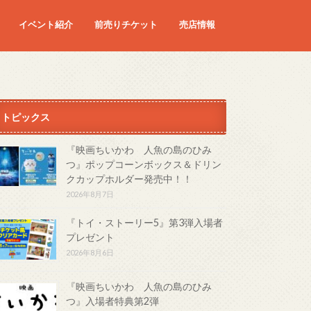
イベント紹介
前売りチケット
売店情報
映画
予定の映画
トピックス
『映画ちいかわ 人魚の島のひみ
つ』ポップコーンボックス＆ドリン
クカップホルダー発売中！！
2026年8月7日
『トイ・ストーリー5』第3弾入場者
プレゼント
2026年8月6日
『映画ちいかわ 人魚の島のひみ
つ』入場者特典第2弾