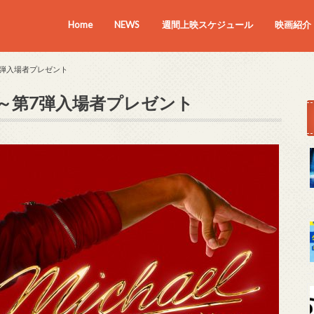
Home
NEWS
週間上映スケジュール
映画紹介
上映中の
近日上映
第7弾入場者プレゼント
4弾～第7弾入場者プレゼント