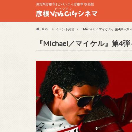
滋賀県彦根市 | ビバシティ彦根3F 映画館
HOME
イベント紹介
『Michael／マイケル』第4弾～
『Michael／マイケル』第