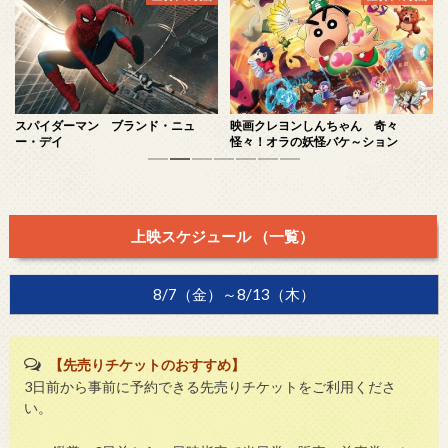
スパイダーマン ブランド・ニュ
映画クレヨンしんちゃん 奇々
ー・デイ
怪々！オラの妖怪バケ～ション
1
2
3
4
5
6
7
上映スケジュール （一覧）
8/7（金）～8/13（木）
【先売りチケットのおすすめ】
3日前から事前に予約できる先売りチケットをご利用くださ
い。