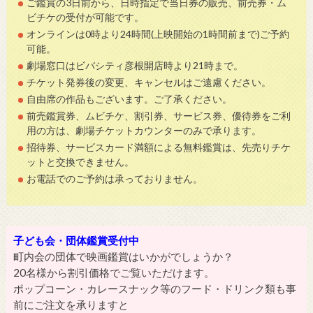
ご鑑賞の3日前から、日時指定で当日券の販売、前売券・ム
ビチケの受付が可能です。
オンラインは0時より24時間(上映開始の1時間前まで)ご予約
可能。
劇場窓口はビバシティ彦根開店時より21時まで。
チケット発券後の変更、キャンセルはご遠慮ください。
自由席の作品もございます。ご了承ください。
前売鑑賞券、ムビチケ、割引券、サービス券、優待券をご利
用の方は、劇場チケットカウンターのみで承ります。
招待券、サービスカード満額による無料鑑賞は、先売りチケ
ットと交換できません。
お電話でのご予約は承っておりません。
子ども会・団体鑑賞受付中
町内会の団体で映画鑑賞はいかがでしょうか？
20名様から割引価格でご覧いただけます。
ポップコーン・カレースナック等のフード・ドリンク類も事
前にご注文を承りますと