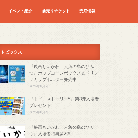
イベント紹介
前売りチケット
売店情報
映画
予定の映画
トピックス
『映画ちいかわ 人魚の島のひみ
つ』ポップコーンボックス＆ドリン
クカップホルダー発売中！！
2026年8月7日
『トイ・ストーリー5』第3弾入場者
プレゼント
2026年8月6日
『映画ちいかわ 人魚の島のひみ
つ』入場者特典第2弾