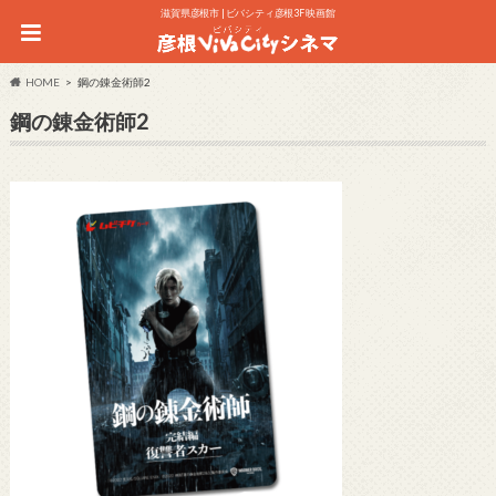
滋賀県彦根市 | ビバシティ彦根3F 映画館
HOME
鋼の錬金術師2
鋼の錬金術師2