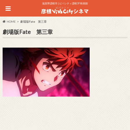
滋賀県彦根市 | ビバシティ彦根3F 映画館
HOME
劇場版Fate 第三章
劇場版Fate 第三章