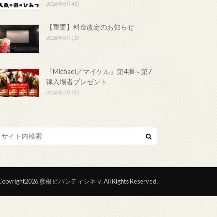
2026年8月4日
【重要】料金改定のお知らせ
2026年8月1日
『Michael／マイケル』第4弾～第7
弾入場者プレゼント
2026年7月9日
opyright2026
彦根ビバシティシネマ
.All Rights Reserved.