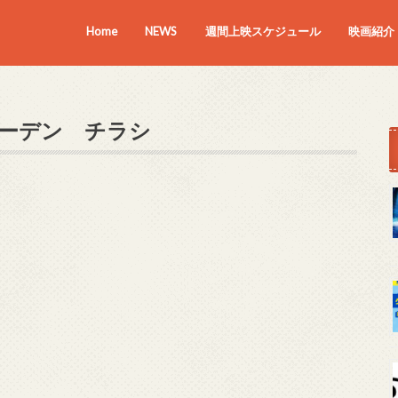
Home
NEWS
週間上映スケジュール
映画紹介
上映中の
近日上映
ーデン チラシ