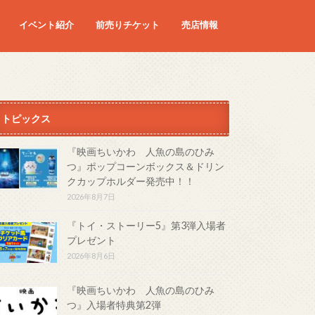
イベント紹介
前売りチケット
売店情報
映画
予定の映画
トピックス
『映画ちいかわ 人魚の島のひみ
つ』ポップコーンボックス＆ドリン
クカップホルダー発売中！！
2026年8月7日
『トイ・ストーリー5』第3弾入場者
プレゼント
2026年8月6日
『映画ちいかわ 人魚の島のひみ
つ』入場者特典第2弾