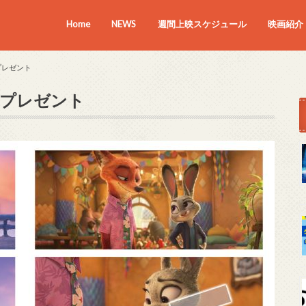
Home
NEWS
週間上映スケジュール
映画紹介
上映中の
近日上映
プレゼント
者プレゼント