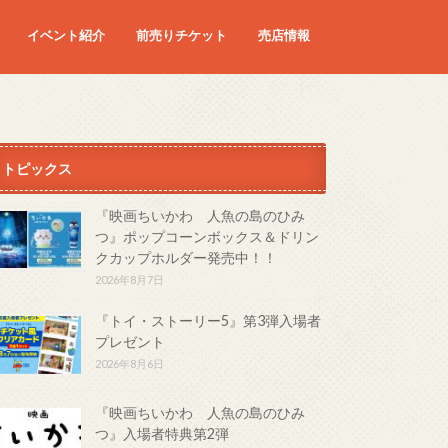
イベント紹介
前売りチケット
売店情報
映画
予定の映画
トピックス
『映画ちいかわ 人魚の島のひみ
つ』ポップコーンボックス＆ドリン
クカップホルダー発売中！！
2026年8月7日
『トイ・ストーリー5』第3弾入場者
プレゼント
2026年8月6日
『映画ちいかわ 人魚の島のひみ
つ』入場者特典第2弾