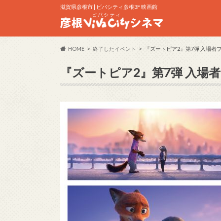
滋賀県彦根市 | ビバシティ彦根3F 映画館
HOME
終了したイベント
『ズートピア2』第7弾 入場者
『ズートピア2』第7弾 入場