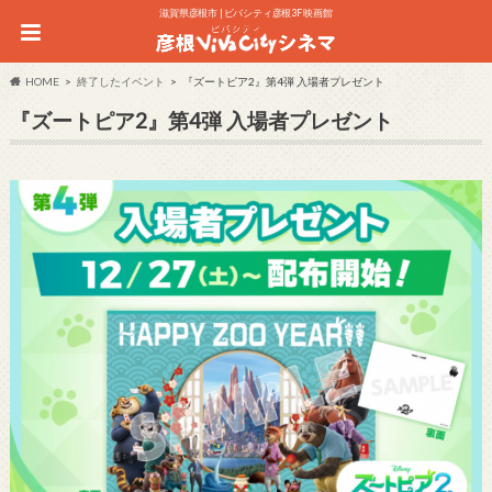
滋賀県彦根市 | ビバシティ彦根3F 映画館
HOME
終了したイベント
『ズートピア2』第4弾 入場者プレゼント
『ズートピア2』第4弾 入場者プレゼント