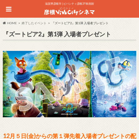
滋賀県彦根市 | ビバシティ彦根3F 映画館
HOME
終了したイベント
『ズートピア2』第1弾 入場者プレゼント
『ズートピア2』第1弾 入場者プレゼント
12月５日(金)からの第１弾先着入場者プレゼントの配