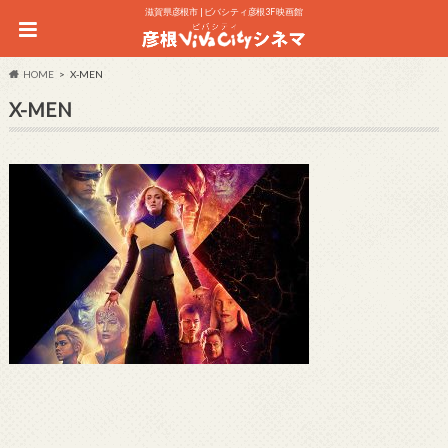
滋賀県彦根市 | ビバシティ彦根3F 映画館
HOME
X-MEN
X-MEN