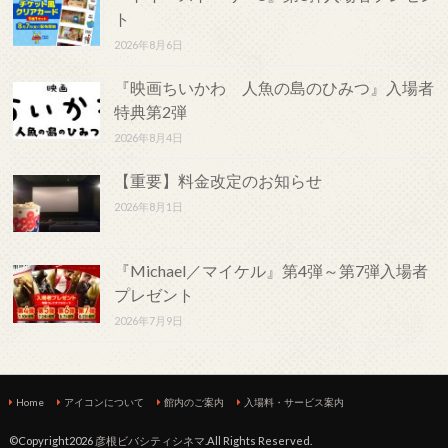
ト
2026年8月6日
『映画ちいかわ 人魚の島のひみつ』入場者
特典第2弾
2026年8月4日
【重要】料金改定のお知らせ
2026年8月1日
『Michael／マイケル』第4弾～第7弾入場者
プレゼント
2026年7月9日
Home
アイコンについて
館内のご案内
入場料・サービス案内
©Copyright2026
彦根ビバシティシネマ
.All Rights Reserved.