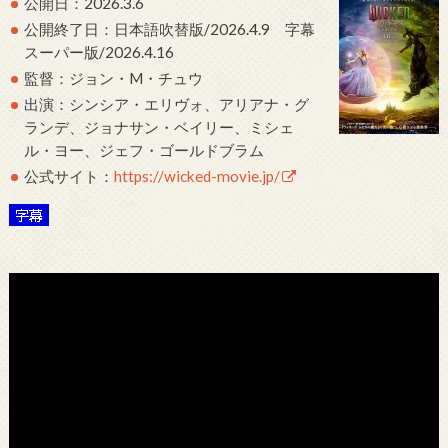
公開日：2026.3.6
公開終了日：日本語吹替版/2026.4.9 字幕
スーパー版/2026.4.16
監督：ジョン・M・チュウ
出演：シンシア・エリヴォ、アリアナ・グ
ランデ、ジョナサン・ベイリー、ミシェ
ル・ヨー、ジェフ・ゴールドブラム
公式サイト：
https://wicked-movie.jp/