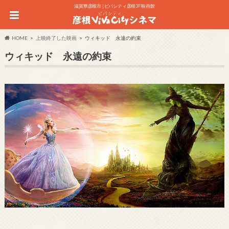
滋賀県彦根市 | ビバシティ彦根3F 映画館
HOME
上映終了した映画
ウィキッド 永遠の約束
ウィキッド 永遠の約束