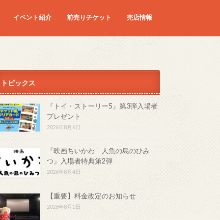
イベント紹介
前売りチケット
売店情報
映画
予定の映画
トピックス
『トイ・ストーリー5』第3弾入場者
プレゼント
2026年8月6日
『映画ちいかわ 人魚の島のひみ
つ』入場者特典第2弾
2026年8月4日
【重要】料金改定のお知らせ
2026年8月1日