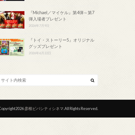
『Michael／マイケル』第4弾～第7
弾入場者プレゼント
2026年7月9日
『トイ・ストーリー5』オリジナル
グッズプレゼント
2026年6月22日
opyright2026
彦根ビバシティシネマ
.All Rights Reserved.