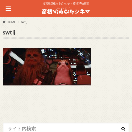
滋賀県彦根市 | ビバシティ彦根3F 映画館
HOME
swtlj
swtlj