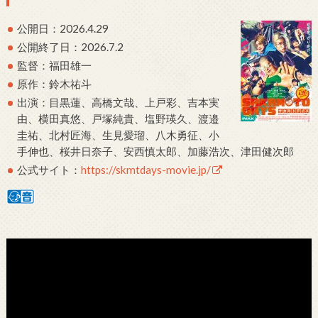
公開日：2026.4.29
公開終了日：2026.7.2
監督：福田雄一
原作：鈴木祐斗
出演：目黒蓮、高橋文哉、上戸彩、吉本実
由、横田真悠、戸塚純貴、塩野瑛久、渡邉
圭祐、北村匠海、生見愛瑠、八木勇征、小
手伸也、桜井日奈子、安西慎太郎、加藤浩次、津田健次郎
公式サイト：
https://skmtdays-movie.jp/