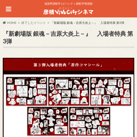
滋賀県彦根市 | ビバシティ彦根3F 映画館
HOME
終了したイベント
『新劇場版 銀魂－吉原大炎上－』 入場者特典 第3弾
『新劇場版 銀魂－吉原大炎上－』 入場者特典 第
3弾