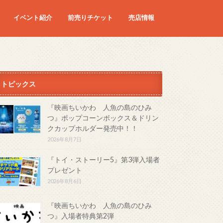
イベント紹介
前売りチケット
売店情報
映画
予定の映画
トピックス
『映画ちいかわ 人魚の島のひみ
つ』ポップコーンボックス＆ドリン
クカップホルダー発売中！！
2026年8月7日
『トイ・ストーリー5』第3弾入場者
プレゼント
2026年8月6日
『映画ちいかわ 人魚の島のひみ
つ』入場者特典第2弾