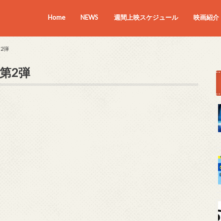
Home
NEWS
週間上映スケジュール
映画紹介
上映中の
近日上映
2弾
第2弾