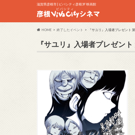
滋賀県彦根市 | ビバシティ彦根3F 映画館
HOME
終了したイベント
『サユリ』入場者プレゼント 第
『サユリ』入場者プレゼント 