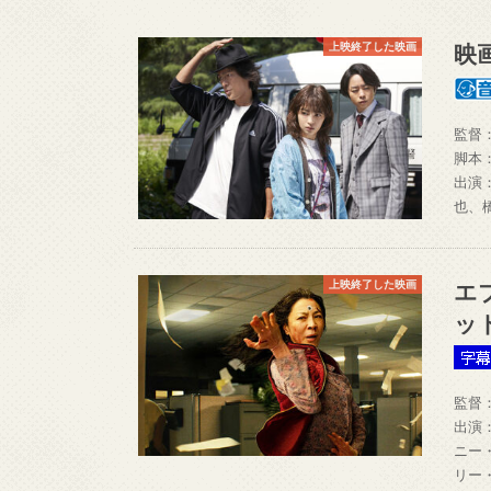
映
上映終了した映画
監督
脚本
出演
也、
エ
上映終了した映画
ッ
監督
出演
ニー
リー