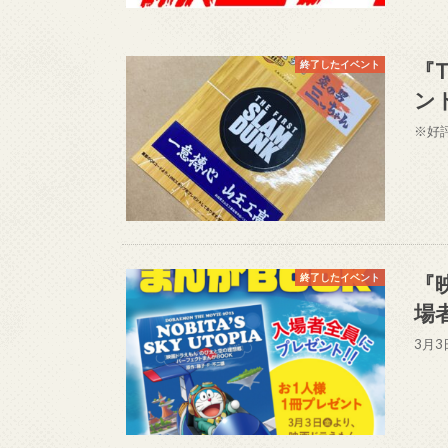
『T
終了したイベント
ン
※好
『
終了したイベント
場
3月3