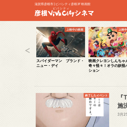
滋賀県彦根市 | ビバシティ彦根3F 映画館
上映中の映画
上映中の映画
上映中
ズ＆モンスターズ
スパイダーマン ブランド・
映画クレヨンしんち
ニュー・デイ
奇々怪々！オラの妖怪
ション
『T
終了したイベント
施
3月2