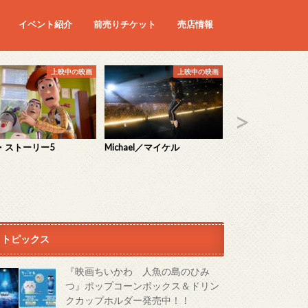
イベント紹介
前売りチケット
売店情報
映画
予定の映画
上映中の映画
上映中の映画
・ストーリー5
Michael／マイケル
ミニオンズ＆モン
トピックス
『映画ちいかわ 人魚の島のひみ
つ』ポップコーンボックス＆ドリン
クカップホルダー発売中！！