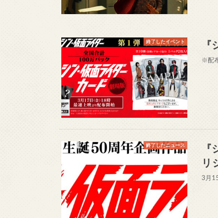
『
終了したイベント
※配
『
終了したニュース
リ
3月1