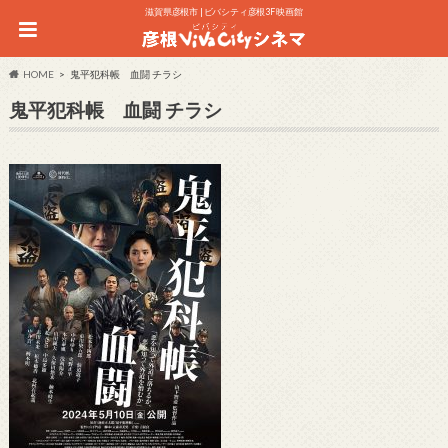
滋賀県彦根市 | ビバシティ彦根3F 映画館
HOME
鬼平犯科帳 血闘 チラシ
鬼平犯科帳 血闘 チラシ