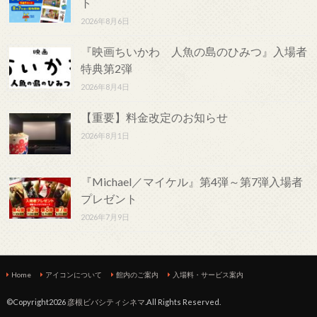
ト
2026年8月6日
『映画ちいかわ 人魚の島のひみつ』入場者
特典第2弾
2026年8月4日
【重要】料金改定のお知らせ
2026年8月1日
『Michael／マイケル』第4弾～第7弾入場者
プレゼント
2026年7月9日
Home
アイコンについて
館内のご案内
入場料・サービス案内
©Copyright2026
彦根ビバシティシネマ
.All Rights Reserved.