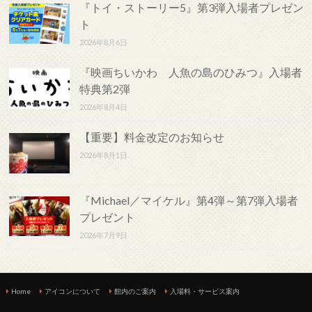
『トイ・ストーリー5』第3弾入場者プレゼン
ト
2026年8月6日
『映画ちいかわ 人魚の島のひみつ』入場者
特典第2弾
2026年8月4日
【重要】料金改定のお知らせ
2026年8月1日
『Michael／マイケル』第4弾～第7弾入場者
プレゼント
2026年7月9日
Home
アイコンについて
館内のご案内
入場料・サービス案内