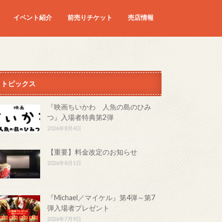
イベント紹介
前売りチケット
売店情報
映画
予定の映画
トピックス
『映画ちいかわ 人魚の島のひみ
つ』入場者特典第2弾
2026年8月4日
【重要】料金改定のお知らせ
2026年8月1日
『Michael／マイケル』第4弾～第7
弾入場者プレゼント
2026年7月9日