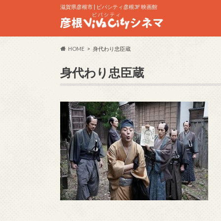
滋賀県彦根市 | ビバシティ彦根3F 映画館
HOME
身代わり忠臣蔵
身代わり忠臣蔵