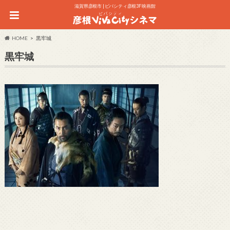
滋賀県彦根市 | ビバシティ彦根3F 映画館
HOME
黒牢城
黒牢城