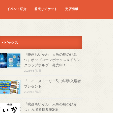
イベント紹介
前売りチケット
売店情報
映画
予定の映画
トピックス
『映画ちいかわ 人魚の島のひみ
つ』ポップコーンボックス＆ドリン
クカップホルダー発売中！！
2026年8月7日
『トイ・ストーリー5』第3弾入場者
プレゼント
2026年8月6日
『映画ちいかわ 人魚の島のひみ
つ』入場者特典第2弾