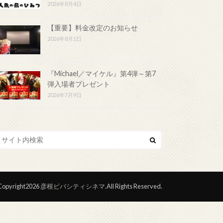
2026年8月4日
【重要】料金改定のお知らせ
2026年8月1日
『Michael／マイケル』第4弾～第7
弾入場者プレゼント
2026年7月9日
opyright2026
彦根ビバシティシネマ
.All Rights Reserved.