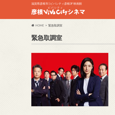
滋賀県彦根市 | ビバシティ彦根3F 映画館
HOME
緊急取調室
緊急取調室