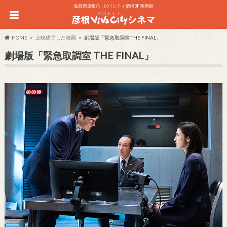
滋賀県彦根市 | ビバシティ彦根3F 映画館
HOME
上映終了した映画
劇場版「緊急取調室 THE FINAL」
劇場版「緊急取調室 THE FINAL」