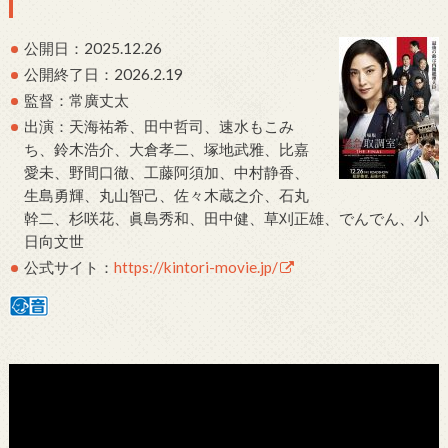
公開日：2025.12.26
公開終了日：2026.2.19
監督：常廣丈太
出演：天海祐希、田中哲司、速水もこみ
ち、鈴木浩介、大倉孝二、塚地武雅、比嘉
愛未、野間口徹、工藤阿須加、中村静香、
生島勇輝、丸山智己、佐々木蔵之介、石丸
幹二、杉咲花、眞島秀和、田中健、草刈正雄、でんでん、小
日向文世
公式サイト：
https://kintori-movie.jp/