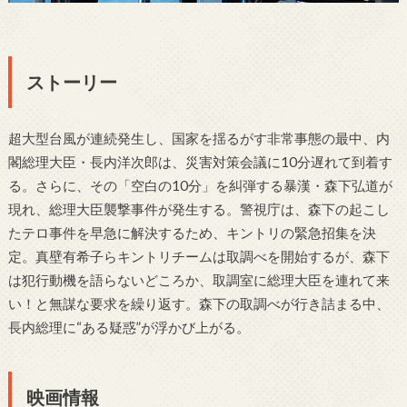
ストーリー
超大型台風が連続発生し、国家を揺るがす非常事態の最中、内
閣総理大臣・長内洋次郎は、災害対策会議に10分遅れて到着す
る。さらに、その「空白の10分」を糾弾する暴漢・森下弘道が
現れ、総理大臣襲撃事件が発生する。警視庁は、森下の起こし
たテロ事件を早急に解決するため、キントリの緊急招集を決
定。真壁有希子らキントリチームは取調べを開始するが、森下
は犯行動機を語らないどころか、取調室に総理大臣を連れて来
い！と無謀な要求を繰り返す。森下の取調べが行き詰まる中、
長内総理に“ある疑惑”が浮かび上がる。
映画情報