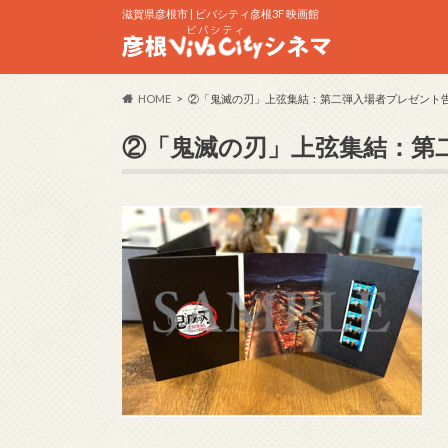
滋賀県彦根市 | ビバシティ彦根3F 映画館
HOME
②「鬼滅の刃」上弦集結：第二弾入場者プレゼント
②「鬼滅の刃」上弦集結：第