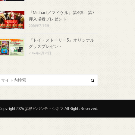
『Michael／マイケル』第4弾～第7
弾入場者プレゼント
2026年7月9日
『トイ・ストーリー5』オリジナル
グッズプレゼント
2026年6月22日
opyright2026
彦根ビバシティシネマ
.All Rights Reserved.