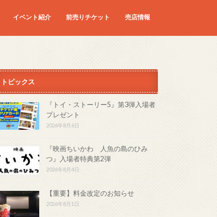
イベント紹介
前売りチケット
売店情報
映画
予定の映画
トピックス
『トイ・ストーリー5』第3弾入場者
プレゼント
2026年8月6日
『映画ちいかわ 人魚の島のひみ
つ』入場者特典第2弾
2026年8月4日
【重要】料金改定のお知らせ
2026年8月1日