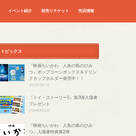
イベント紹介
前売りチケット
売店情報
映画
予定の映画
トピックス
『映画ちいかわ 人魚の島のひみ
つ』ポップコーンボックス＆ドリン
クカップホルダー発売中！！
2026年8月7日
『トイ・ストーリー5』第3弾入場者
プレゼント
2026年8月6日
『映画ちいかわ 人魚の島のひみ
つ』入場者特典第2弾