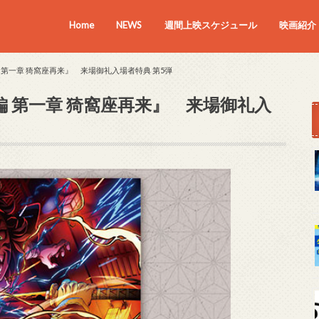
Home
NEWS
週間上映スケジュール
映画紹介
上映中の
近日上映
第一章 猗窩座再来』 来場御礼入場者特典 第5弾
 第一章 猗窩座再来』 来場御礼入