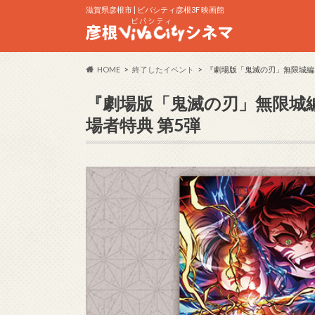
滋賀県彦根市 | ビバシティ彦根3F 映画館
HOME
終了したイベント
『劇場版「鬼滅の刃」無限城編 
『劇場版「鬼滅の刃」無限城編
場者特典 第5弾