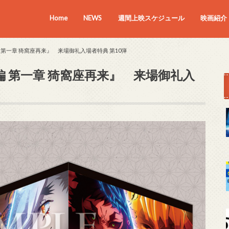
Home
NEWS
週間上映スケジュール
映画紹介
上映中の
近日上映
第一章 猗窩座再来』 来場御礼入場者特典 第10弾
 第一章 猗窩座再来』 来場御礼入