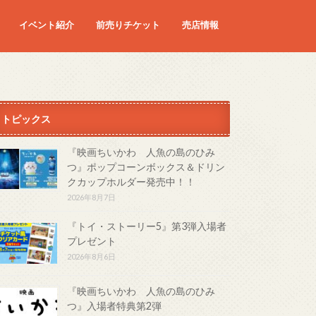
イベント紹介
前売りチケット
売店情報
映画
予定の映画
トピックス
『映画ちいかわ 人魚の島のひみ
つ』ポップコーンボックス＆ドリン
クカップホルダー発売中！！
2026年8月7日
『トイ・ストーリー5』第3弾入場者
プレゼント
2026年8月6日
『映画ちいかわ 人魚の島のひみ
つ』入場者特典第2弾