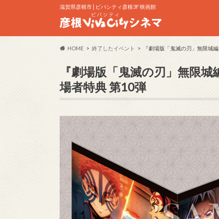
滋賀県彦根市 | ビバシティ彦根3F 映画館
HOME
終了したイベント
『劇場版「鬼滅の刃」無限城編 
『劇場版「鬼滅の刃」無限城編
場者特典 第10弾