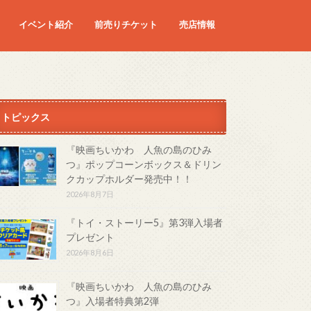
イベント紹介
前売りチケット
売店情報
映画
予定の映画
トピックス
『映画ちいかわ 人魚の島のひみ
つ』ポップコーンボックス＆ドリン
クカップホルダー発売中！！
2026年8月7日
『トイ・ストーリー5』第3弾入場者
プレゼント
2026年8月6日
『映画ちいかわ 人魚の島のひみ
つ』入場者特典第2弾