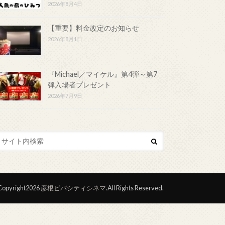
2026年8月4日
【重要】料金改定のお知らせ
2026年8月1日
『Michael／マイケル』第4弾～第7
弾入場者プレゼント
2026年7月9日
opyright2026
彦根ビバシティシネマ
.All Rights Reserved.