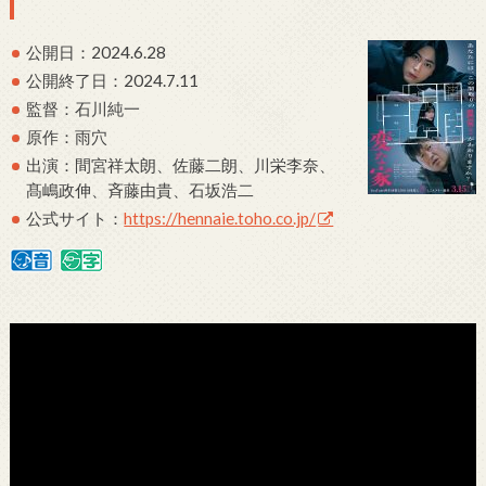
公開日：2024.6.28
公開終了日：2024.7.11
監督：石川純一
原作：雨穴
出演：間宮祥太朗、佐藤二朗、川栄李奈、
髙嶋政伸、斉藤由貴、石坂浩二
公式サイト：
https://hennaie.toho.co.jp/