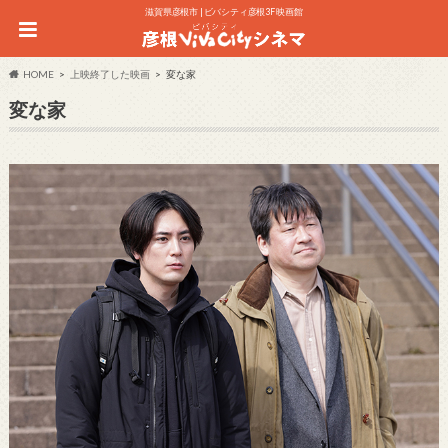
滋賀県彦根市 | ビバシティ彦根3F 映画館
HOME
上映終了した映画
変な家
変な家