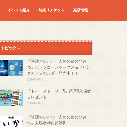
イベント紹介
前売りチケット
売店情報
映画
予定の映画
トピックス
『映画ちいかわ 人魚の島のひみ
つ』ポップコーンボックス＆ドリン
クカップホルダー発売中！！
2026年8月7日
『トイ・ストーリー5』第3弾入場者
プレゼント
2026年8月6日
『映画ちいかわ 人魚の島のひみ
つ』入場者特典第2弾