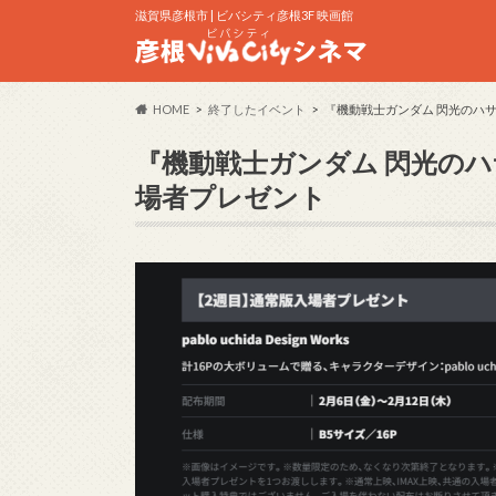
滋賀県彦根市 | ビバシティ彦根3F 映画館
HOME
終了したイベント
『機動戦士ガンダム 閃光のハ
『機動戦士ガンダム 閃光のハ
場者プレゼント