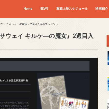
Home
NEWS
週間上映スケジュール
映画紹介
上映中の
近日上映
サウェイ キルケ―の魔女』2週目入場者プレゼント
サウェイ キルケ―の魔女』2週目入