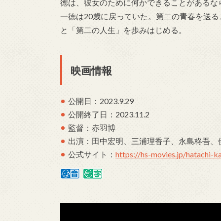
徳は、彼女のために何かできることがあるな
一徳は20歳に戻っていた。第二の青春を送
と「第二の人生」を歩みはじめる。
映画情報
公開日：2023.9.29
公開終了日：2023.11.2
監督：赤羽博
出演：田中宏明、三浦理香子、永島柊吾、
公式サイト：
https://hs-movies.jp/hatachi-ka