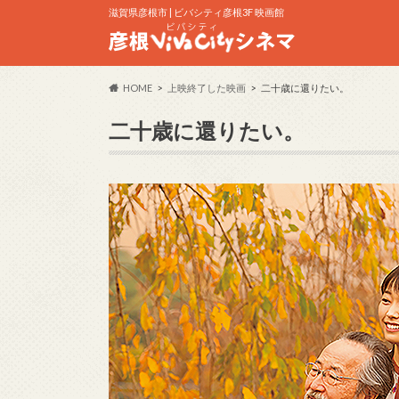
滋賀県彦根市 | ビバシティ彦根3F 映画館
HOME
上映終了した映画
二十歳に還りたい。
二十歳に還りたい。