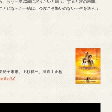
ら、もう一度20歳に戻りたいと願う。すると次の瞬間、
ることになった一徳は、今度こそ悔いのない一生を送ろう
伊良子未來、上杉祥三、津嘉山正種
eritai/