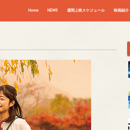
Home
NEWS
週間上映スケジュール
映画紹介
上映中の
近日上映