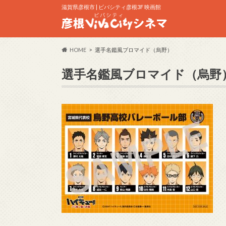
滋賀県彦根市 | ビバシティ彦根3F 映画館
HOME
選手名鑑風ブロマイド（烏野）
選手名鑑風ブロマイド（烏野