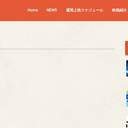
Home
NEWS
週間上映スケジュール
映画紹介
上映中の
近日上映
）