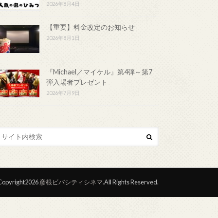
2026年8月4日
【重要】料金改定のお知らせ
2026年8月1日
『Michael／マイケル』第4弾～第7
弾入場者プレゼント
2026年7月9日
opyright2026
彦根ビバシティシネマ
.All Rights Reserved.