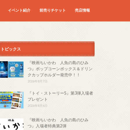
イベント紹介
前売りチケット
売店情報
映画
予定の映画
トピックス
『映画ちいかわ 人魚の島のひみ
つ』ポップコーンボックス＆ドリン
クカップホルダー発売中！！
2026年8月7日
『トイ・ストーリー5』第3弾入場者
プレゼント
2026年8月6日
『映画ちいかわ 人魚の島のひみ
つ』入場者特典第2弾