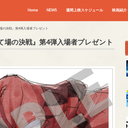
Home
NEWS
週間上映スケジュール
映画紹介
上映中の
近日上映
て場の決戦』第4弾入場者プレゼント
捨て場の決戦』第4弾入場者プレゼント