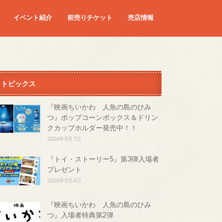
イベント紹介
前売りチケット
売店情報
映画
予定の映画
トピックス
『映画ちいかわ 人魚の島のひみ
つ』ポップコーンボックス＆ドリン
クカップホルダー発売中！！
2026年8月7日
『トイ・ストーリー5』第3弾入場者
プレゼント
2026年8月6日
『映画ちいかわ 人魚の島のひみ
つ』入場者特典第2弾