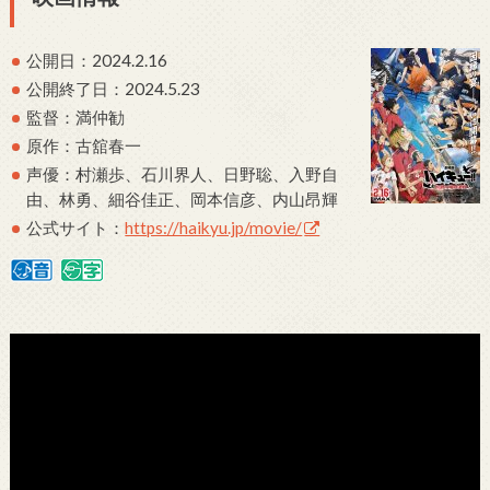
公開日：2024.2.16
公開終了日：2024.5.23
監督：満仲勧
原作：古舘春一
声優：村瀬歩、石川界人、日野聡、入野自
由、林勇、細谷佳正、岡本信彦、内山昂輝
公式サイト：
https://haikyu.jp/movie/