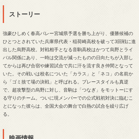
ストーリー
強豪ひしめく春高バレー宮城県予選を勝ち上がり、優勝候補の
ひとつとされていた兵庫県代表・稲荷崎高校を破って3回戦に進
出した烏野高校。対戦相手となる音駒高校はかつて烏野とライ
バル関係にあり、一時は交流が減ったものの日向たちが入部し
てからは再び合宿や練習試合で共に汗を流す良き仲間となって
いた。その戦いは校名についた「カラス」と「ネコ」の名前か
ら「ゴミ捨て場の決戦」と呼ばれる。プレースタイルも真逆
で、超攻撃型の烏野に対し、音駒は「つなぎ」をモットーにす
る守りのチーム。ついに現メンバーでの公式戦初対決に臨むこ
とになった彼らは、全国大会の舞台で白熱の試合を繰り広げ
る。
映画情報