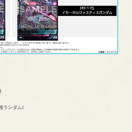
)
種ランダム)