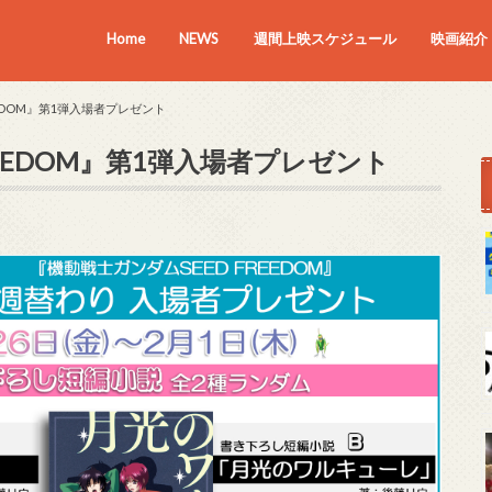
Home
NEWS
週間上映スケジュール
映画紹介
上映中の
近日上映
EEDOM』第1弾入場者プレゼント
REEDOM』第1弾入場者プレゼント