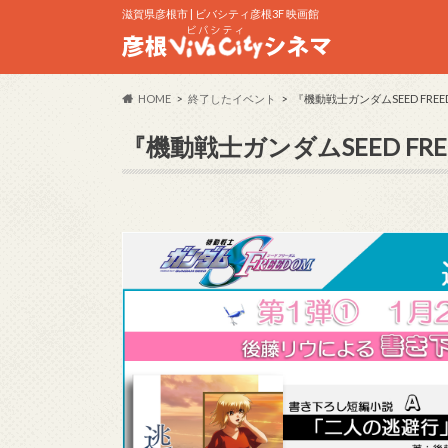
滋賀県彦根市 | ビバシティ彦根3F 映画館
HOME
終了したイベント
『機動戦士ガンダムSEED FR
『機動戦士ガンダムSEED F