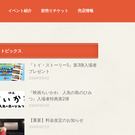
イベント紹介
前売りチケット
売店情報
映画
予定の映画
トピックス
『トイ・ストーリー5』第3弾入場者
プレゼント
2026年8月6日
『映画ちいかわ 人魚の島のひみ
つ』入場者特典第2弾
2026年8月4日
【重要】料金改定のお知らせ
2026年8月1日