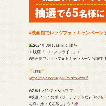
#映画館でレッツフォトキャンペーン 
2024年3月15日(金)公開
꒰꒰ 映画『FLY！／フライ！』 ꒱꒱
#映画館でレッツフォトキャンペーン 実施中
詳細
https://cp.cinecon.jp/FLY/?from=x
#彦根ビバシティシネマ で
#映画フライ のポスター、チラシなど何でも
写真に撮って応募しよう！