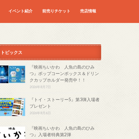
イベント紹介
前売りチケット
売店情報
映画
予定の映画
トピックス
『映画ちいかわ 人魚の島のひみ
つ』ポップコーンボックス＆ドリン
クカップホルダー発売中！！
2026年8月7日
『トイ・ストーリー5』第3弾入場者
プレゼント
2026年8月6日
『映画ちいかわ 人魚の島のひみ
つ』入場者特典第2弾