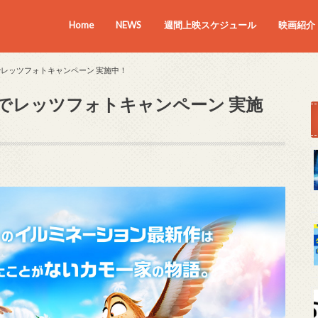
Home
NEWS
週間上映スケジュール
映画紹介
上映中の
近日上映
でレッツフォトキャンペーン 実施中！
館でレッツフォトキャンペーン 実施