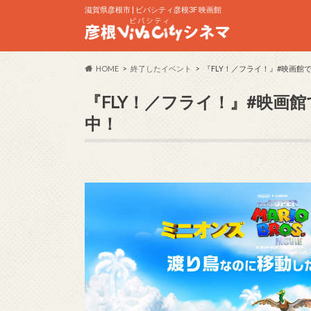
滋賀県彦根市 | ビバシティ彦根3F 映画館
HOME
終了したイベント
『FLY！／フライ！』#映画館
『FLY！／フライ！』#映画
中！