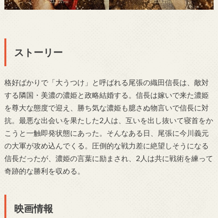
ストーリー
格好ばかりで「大うつけ」と呼ばれる尾張の織田信長は、敵対
する隣国・美濃の濃姫と政略結婚する。信長は嫁いで来た濃姫
を尊大な態度で迎え、勝ち気な濃姫も臆さぬ物言いで信長に対
抗。最悪な出会いを果たした2人は、互いを出し抜いて寝首をか
こうと一触即発状態にあった。そんなある日、尾張に今川義元
の大軍が攻め込んでくる。圧倒的な戦力差に絶望しそうになる
信長だったが、濃姫の言葉に励まされ、2人は共に戦術を練って
奇跡的な勝利を収める。
映画情報