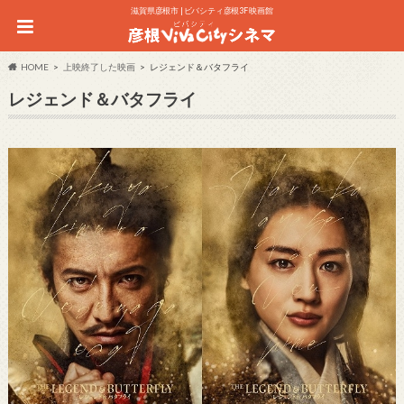
滋賀県彦根市 | ビバシティ彦根3F 映画館
HOME
上映終了した映画
レジェンド＆バタフライ
レジェンド＆バタフライ