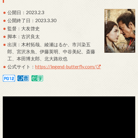
公開日：2023.2.3
公開終了日：2023.3.30
監督：大友啓史
脚本：古沢良太
出演：木村拓哉、綾瀬はるか、市川染五
郎、宮沢氷魚、伊藤英明、中谷美紀、斎藤
工、本田博太郎、北大路欣也
公式サイト：
https://legend-butterfly.com/