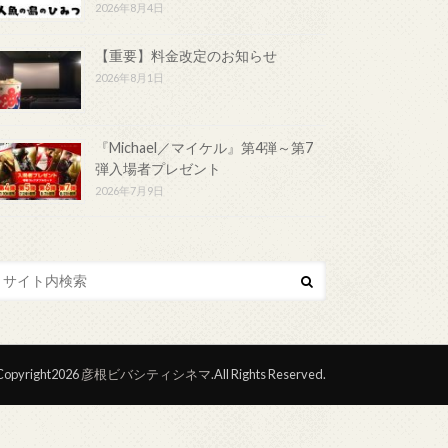
2026年8月4日
【重要】料金改定のお知らせ
2026年8月1日
『Michael／マイケル』第4弾～第7
弾入場者プレゼント
2026年7月9日
opyright2026
彦根ビバシティシネマ
.All Rights Reserved.