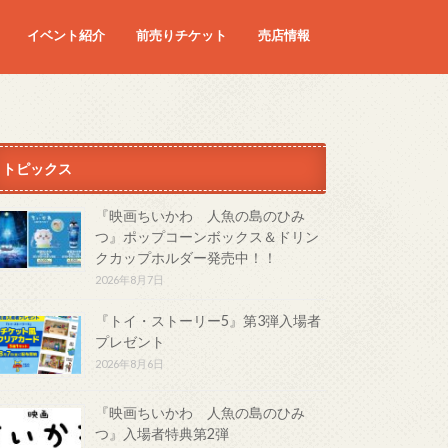
イベント紹介
前売りチケット
売店情報
映画
予定の映画
トピックス
『映画ちいかわ 人魚の島のひみ
つ』ポップコーンボックス＆ドリン
クカップホルダー発売中！！
2026年8月7日
『トイ・ストーリー5』第3弾入場者
プレゼント
2026年8月6日
『映画ちいかわ 人魚の島のひみ
つ』入場者特典第2弾