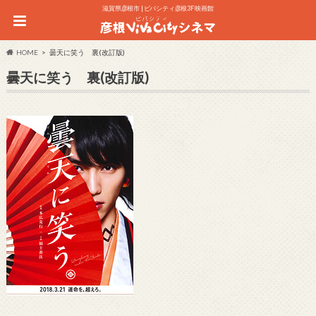
滋賀県彦根市 | ビバシティ彦根3F 映画館
HOME
曇天に笑う 裏(改訂版)
曇天に笑う 裏(改訂版)