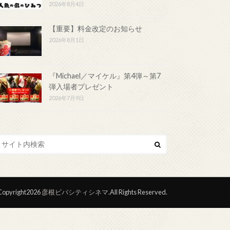
2026年8月4日
【重要】料金改定のお知らせ
2026年8月1日
『Michael／マイケル』第4弾～第7
弾入場者プレゼント
2026年7月9日
opyright2026
彦根ビバシティシネマ
.All Rights Reserved.