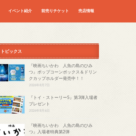
イベント紹介
前売りチケット
売店情報
映画
予定の映画
トピックス
『映画ちいかわ 人魚の島のひみ
つ』ポップコーンボックス＆ドリン
クカップホルダー発売中！！
2026年8月7日
『トイ・ストーリー5』第3弾入場者
プレゼント
2026年8月6日
『映画ちいかわ 人魚の島のひみ
つ』入場者特典第2弾