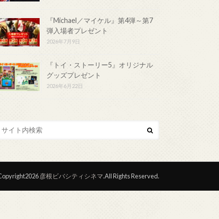
『Michael／マイケル』第4弾～第7
弾入場者プレゼント
2026年7月9日
『トイ・ストーリー5』オリジナル
グッズプレゼント
2026年6月22日
opyright2026
彦根ビバシティシネマ
.All Rights Reserved.