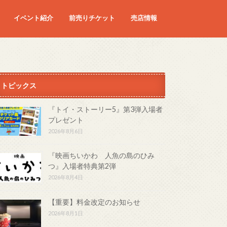
イベント紹介
前売りチケット
売店情報
映画
予定の映画
トピックス
『トイ・ストーリー5』第3弾入場者
プレゼント
2026年8月6日
『映画ちいかわ 人魚の島のひみ
つ』入場者特典第2弾
2026年8月4日
【重要】料金改定のお知らせ
2026年8月1日