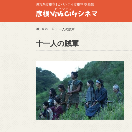
滋賀県彦根市 | ビバシティ彦根3F 映画館
HOME
十一人の賊軍
十一人の賊軍