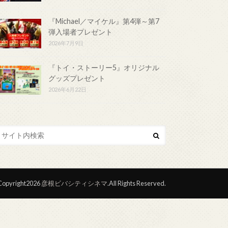
『Michael／マイケル』第4弾～第7
弾入場者プレゼント
2026年7月9日
『トイ・ストーリー5』オリジナル
グッズプレゼント
2026年6月22日
opyright2026
彦根ビバシティシネマ
.All Rights Reserved.