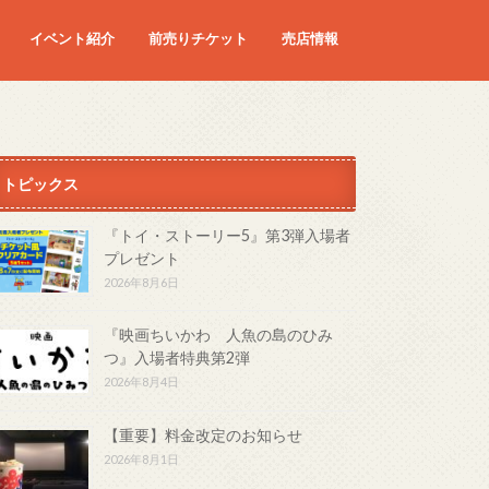
イベント紹介
前売りチケット
売店情報
映画
予定の映画
トピックス
『トイ・ストーリー5』第3弾入場者
プレゼント
2026年8月6日
『映画ちいかわ 人魚の島のひみ
つ』入場者特典第2弾
2026年8月4日
【重要】料金改定のお知らせ
2026年8月1日