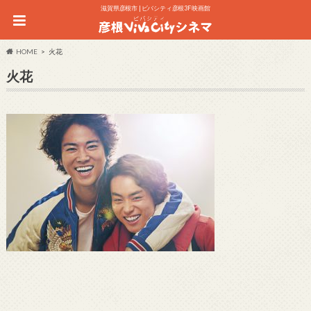
滋賀県彦根市 | ビバシティ彦根3F 映画館
HOME
火花
火花