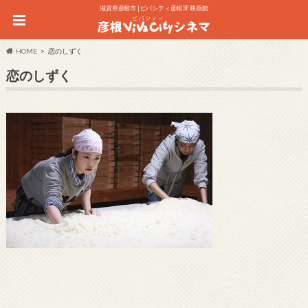
滋賀県彦根市 | ビバシティ彦根3F 映画館
HOME
恋のしずく
恋のしずく