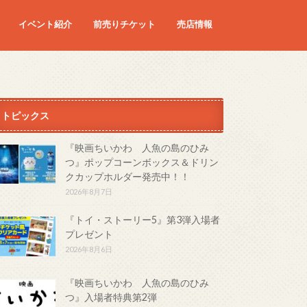
イベント紹介
前売りチケット
売店情報
映画
予定の映画
トピックス
『映画ちいかわ 人魚の島のひみ
つ』ポップコーンボックス＆ドリン
クカップホルダー発売中！！
2026年8月7日
『トイ・ストーリー5』第3弾入場者
プレゼント
2026年8月6日
『映画ちいかわ 人魚の島のひみ
つ』入場者特典第2弾