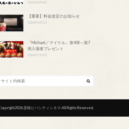
2026年8月4日
【重要】料金改定のお知らせ
2026年8月1日
『Michael／マイケル』第4弾～第7
弾入場者プレゼント
2026年7月9日
opyright2026
彦根ビバシティシネマ
.All Rights Reserved.