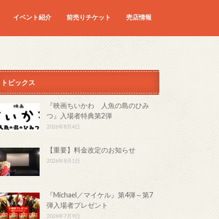
イベント紹介
前売りチケット
売店情報
映画
予定の映画
トピックス
『映画ちいかわ 人魚の島のひみ
つ』入場者特典第2弾
2026年8月4日
【重要】料金改定のお知らせ
2026年8月1日
『Michael／マイケル』第4弾～第7
弾入場者プレゼント
2026年7月9日