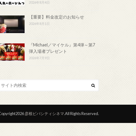
2026年8月4日
【重要】料金改定のお知らせ
2026年8月1日
『Michael／マイケル』第4弾～第7
弾入場者プレゼント
2026年7月9日
opyright2026
彦根ビバシティシネマ
.All Rights Reserved.