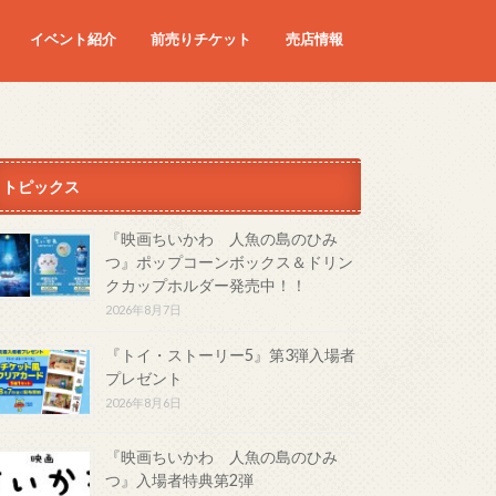
イベント紹介
前売りチケット
売店情報
映画
予定の映画
トピックス
『映画ちいかわ 人魚の島のひみ
つ』ポップコーンボックス＆ドリン
クカップホルダー発売中！！
2026年8月7日
『トイ・ストーリー5』第3弾入場者
プレゼント
2026年8月6日
『映画ちいかわ 人魚の島のひみ
つ』入場者特典第2弾