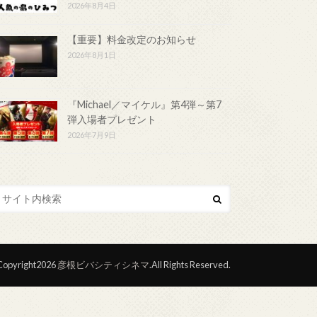
2026年8月4日
【重要】料金改定のお知らせ
2026年8月1日
『Michael／マイケル』第4弾～第7
弾入場者プレゼント
2026年7月9日
opyright2026
彦根ビバシティシネマ
.All Rights Reserved.