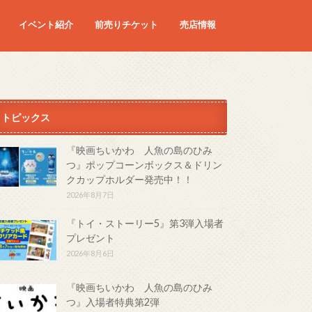
イベント紹介
前売りチケット
売店情報
映画
予定の映画
トピックス
『映画ちいかわ 人魚の島のひみ
つ』ポップコーンボックス＆ドリン
クカップホルダー発売中！！
2026年8月7日
『トイ・ストーリー5』第3弾入場者
プレゼント
2026年8月6日
『映画ちいかわ 人魚の島のひみ
つ』入場者特典第2弾